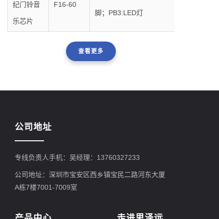
纪门铃音
F16-60
脚；PB3:LED灯
乐芯片
查看更多
公司地址
专线负责人手机：吴经理：13760327233
公司地址：深圳市宝安区西乡镇宝民二路河东大厦
A栋7楼7001-7009室
产品中心
走进思泽远