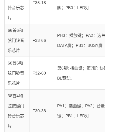
F35-18
铃音乐芯
脚；PB0：LED灯
片
66首6和
PH3：播放键；PA2：选曲键；PA3:
弦门铃音
F33-66
DATA脚；PB1：BUSY脚
乐芯片
60首6和
第6脚: 播曲键；第7脚: 协议脚；第8脚:
弦门铃音
F32-60
BL驱动。
乐芯片
38首4和
弦按键门
PA1：选曲键；PA2：音量键；PA3：播
F30-38
铃音乐芯
键；PB1：LED灯
片