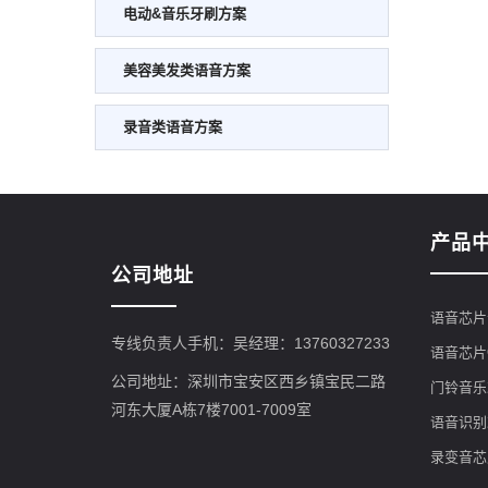
电动&音乐牙刷方案
美容美发类语音方案
录音类语音方案
产品
公司地址
语音芯片
专线负责人手机：吴经理：13760327233
语音芯片
公司地址：深圳市宝安区西乡镇宝民二路
门铃音乐
河东大厦A栋7楼7001-7009室
语音识别
录变音芯