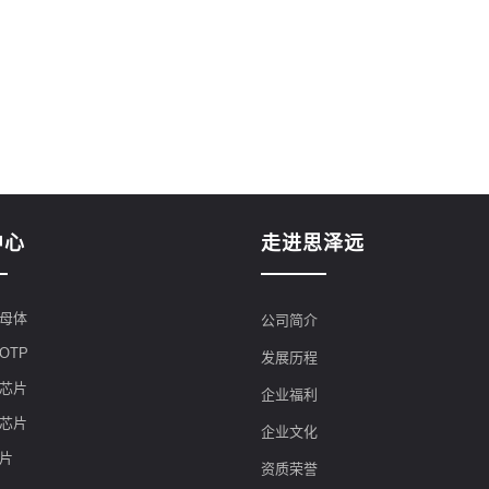
中心
走进思泽远
母体
公司简介
OTP
发展历程
芯片
企业福利
芯片
企业文化
片
资质荣誉