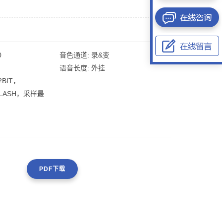
0
音色通道:
录&变
语音长度:
外挂
2BIT，
FLASH，采样最
PDF下载