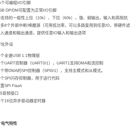
6个可编程I/O引脚
SB DP/DM可配置为正常I/O引脚
O支持的一般性上拉（10k）、下拉（60k），强、弱输出，输入和高阻抗
多8个外部中断/唤醒源（可用低功率，可以多路复用到任意IO，带硬件
入通道和输出通道，提供任意IO输入和输出选项
数字化外设
个全速USB 1.1物理层
个UART控制器（UART0/1），UART1支持DMA和流控制
个带DMA的SPI控制器（SPI0/1），支持主模式和从模式。
个SPI闪存控制器，用于运行代码
置SPI Flash
2S音频接口
个16位异步驱动器定时器
片
电气
特性