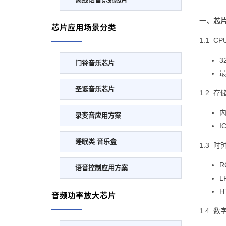
一、
芯
芯片应用场景分类
1.1 C
3
门铃音乐芯片
最
圣诞音乐芯片
1.2 存
内
录变音应用方案
I
睡眠类 音乐盒
1.3 时
R
语音控制应用方案
L
H
音频功率放大芯片
1.4 数字