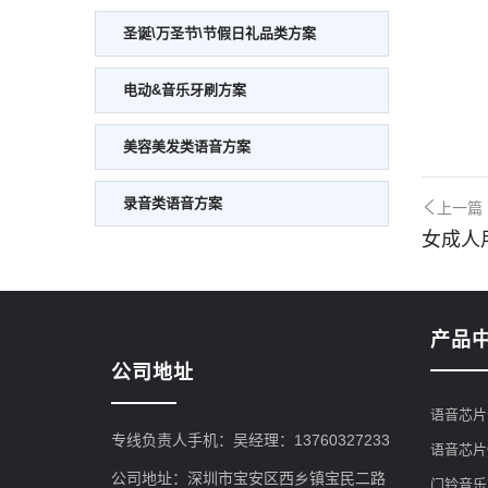
圣诞\万圣节\节假日礼品类方案
电动&音乐牙刷方案
美容美发类语音方案
录音类语音方案
上一篇
女成人
产品
公司地址
语音芯片
专线负责人手机：吴经理：13760327233
语音芯片
公司地址：深圳市宝安区西乡镇宝民二路
门铃音乐