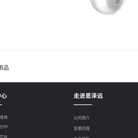
用品
中心
走进思泽远
母体
公司简介
OTP
发展历程
芯片