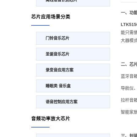
一、功
芯片应用场景分类
LTK515
能只需使
门铃音乐芯片
大器模式
圣诞音乐芯片
二、芯
录变音应用方案
蓝牙音
睡眠类 音乐盒
导航仪
拉杆音箱
语音控制应用方案
智能家
音频功率放大芯片
三、封