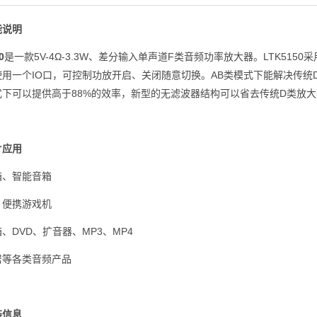
能说明
0
是一款5V-4Ω-3.3W、差分输入单声道F类音频功率放大器。LTK5150
用一个IO口，可控制功放开启、关闭随意切换。AB类模式下能解决传统D
下可以提供高于88%的效率，新型的无滤波器结构可以省去传统D类放大器的
片应用
箱、智能音箱
、便携游戏机
、DVD、扩音器、MP3、MP4
居等各类音频产品
装信息