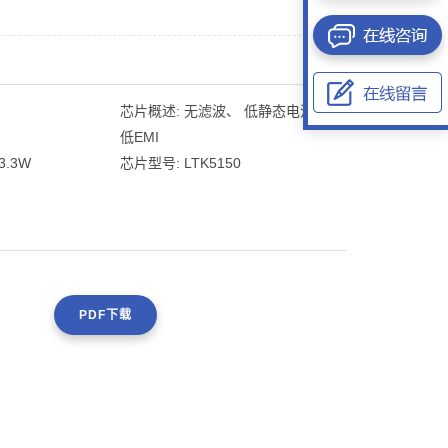
芯片概述:
无滤波、 低静态电流、
低EMI
/3.3W
芯片型号:
LTK5150
PDF下载