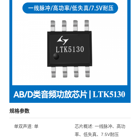
规格参数
单双声道:
单
芯片概述:
一线脉冲、高功
率、低失真、7.5V耐压